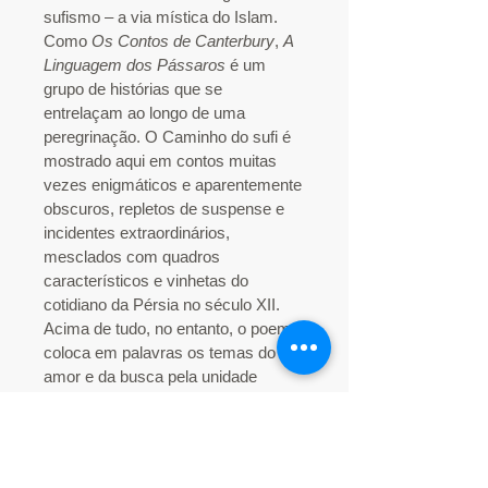
sufismo – a via mística do Islam.
Como
Os Contos de Canterbury
,
A
Linguagem dos
Pássaros
é um
grupo de histórias que se
entrelaçam
ao longo de uma
peregrinação. O Caminho do sufi é
mostrado aqui em contos muitas
vezes enigmáticos e aparentemente
obscuros, repletos de suspense e
incidentes extraordinários,
mesclados com quadros
característicos e vinhetas do
cotidiano da Pérsia no século XII.
Acima de tudo, no entanto, o poema
coloca em palavras os temas do
amor e da busca pela unidade
divina, e dessa forma, como definiu
Sirdar Ikbal Ali Shah, “Attar
transforma fé em poesia, muito
semelhantemente ao que fizeram