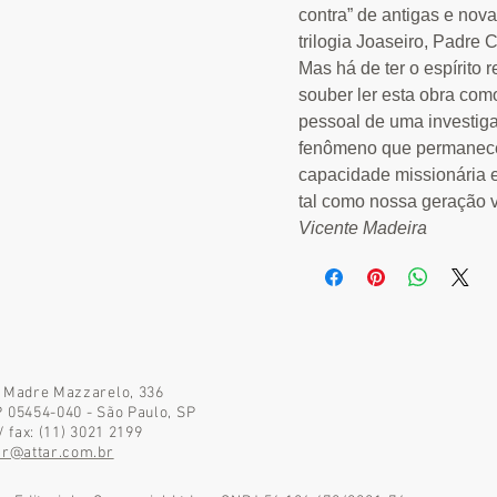
contra” de antigas e nov
trilogia Joaseiro, Padre 
Mas há de ter o espírito
souber ler esta obra co
pessoal de uma investig
fenômeno que permanece
capacidade missionária e
tal como nossa geração v
Vicente Madeira
 Madre Mazzarelo, 336
 05454-040 - São Paulo, SP
 / fax: (11) 3021 2199
ar@attar.com.br