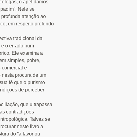
 colegas, o apelidamos
padim”. Nele se
 profunda atenção ao
ico, em respeito profundo
ectiva tradicional da
 e o errado num
órico. Ele examina a
m simples, pobre,
 comercial e
o nesta procura de um
sua fé que o purismo
ondições de perceber
ciliação, que ultrapassa
as contradições
ntropológica. Talvez se
ocurar neste livro a
tura do “a favor ou