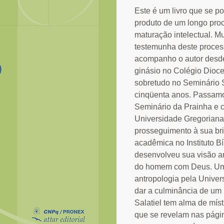
Este é um livro que se p
produto de um longo proc
maturação intelectual. M
testemunha deste proces
acompanho o autor desd
ginásio no Colégio Dioc
sobretudo no Seminário 
cinqüenta anos. Passamo
Seminário da Prainha e 
Universidade Gregoriana
prosseguimento à sua br
acadêmica no Instituto B
desenvolveu sua visão an
do homem com Deus. Um
antropologia pela Univers
dar a culminância de um l
Salatiel tem alma de místi
que se revelam nas pági