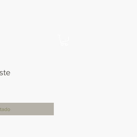
ste
tado