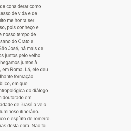
ode considerar como
esso de vida e de
uito me honra ser
so, pois conheço e
e nosso tempo de
esano do Crato e
São José, há mais de
s juntos pelo velho
chegamos juntos à
, em Roma. Lá, ele deu
ilhante formação
íblico, em que
tropológica do diálogo
 doutorado em
idade de Brasília veio
uminoso itinerário.
co e espírito de romeiro,
nas desta obra. Não
foi