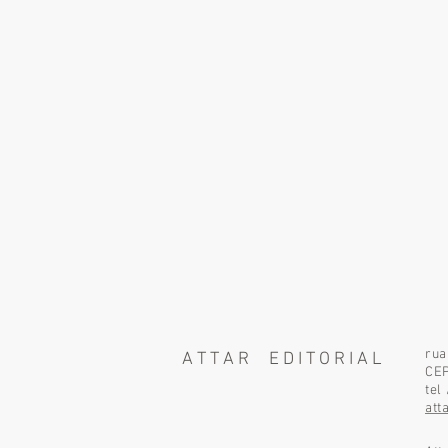
rua
A T T A R E D I T O R I A L
CEP
tel
att